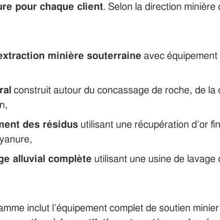
re pour chaque client
. Selon la direction minière 
extraction minière souterraine
avec équipement m
ral
construit autour du concassage de roche, de la c
in,
ement des résidus
utilisant une récupération d’or f
cyanure,
ge alluvial complète
utilisant une usine de lavage
ramme inclut l’équipement complet de soutien minier