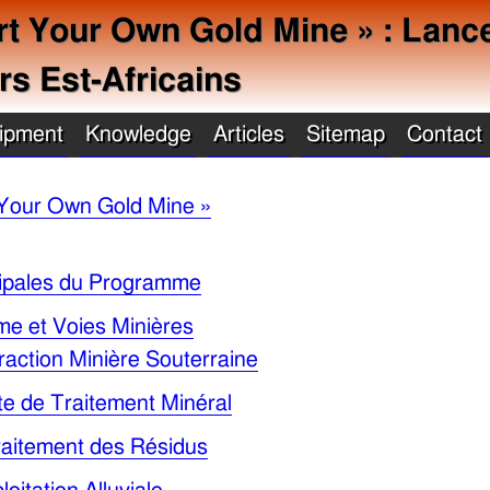
t Your Own Gold Mine » : Lance
rs Est-Africains
ipment
Knowledge
Articles
Sitemap
Contact
Your Own Gold Mine »
ncipales du Programme
me et Voies Minières
raction Minière Souterraine
te de Traitement Minéral
raitement des Résidus