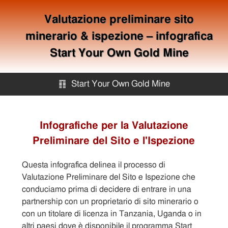
Valutazione preliminare sito
minerario & ispezione – infografica
Start Your Own Gold Mine
䷖
Start Your Own Gold Mine
Start Your Own Gold Mine
Infografiche per la Valutazione
Preliminare del Sito e l'Ispezione
Services
Questa infografica delinea il processo di
Equipment
Valutazione Preliminare del Sito e Ispezione che
conduciamo prima di decidere di entrare in una
partnership con un proprietario di sito minerario o
Knowledge
con un titolare di licenza in Tanzania, Uganda o in
altri paesi dove è disponibile il programma Start