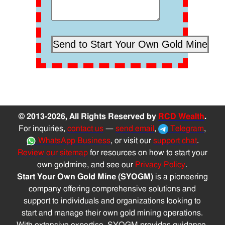
© 2013-2026, All Rights Reserved by
RCD Wealth
.
For inquiries,
contact us
—
send email
,
Telegram
,
WhatsApp Business
, or visit our
support chat
.
Review our sitemap
for resources on how to start your
own goldmine, and see our
Privacy Policy
.
Start Your Own Gold Mine (SYOGM)
is a pioneering
company offering comprehensive solutions and
support to individuals and organizations looking to
start and manage their own gold mining operations.
With extensive expertise, SYOGM provides guidance,